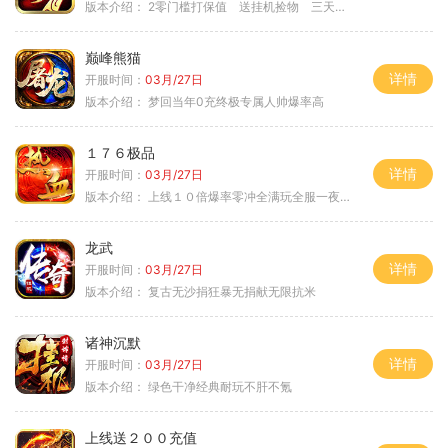
版本介绍：
2零门槛打保值 送挂机捡物 三天合区
巅峰熊猫
详情
开服时间：
03月/27日
版本介绍：
梦回当年0充终极专属人帅爆率高
１７６极品
详情
开服时间：
03月/27日
版本介绍：
上线１０倍爆率零冲全满玩全服一夜终极
龙武
详情
开服时间：
03月/27日
版本介绍：
复古无沙捐狂暴无捐献无限抗米
诸神沉默
详情
开服时间：
03月/27日
版本介绍：
绿色干净经典耐玩不肝不氪
上线送２００充值