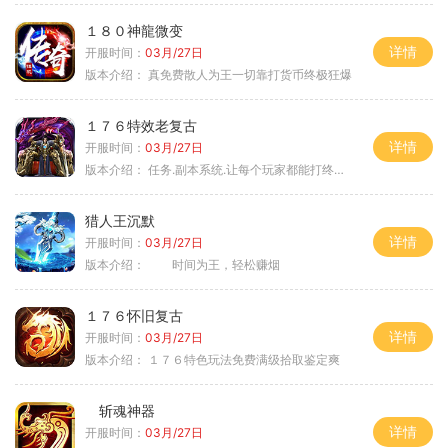
１８０神龍微变
详情
开服时间：
03月/27日
版本介绍：
真免费散人为王一切靠打货币终极狂爆
１７６特效老复古
详情
开服时间：
03月/27日
版本介绍：
任务.副本系统.让每个玩家都能打终极BOSS
猎人王沉默
详情
开服时间：
03月/27日
版本介绍：
时间为王，轻松赚烟
１７６怀旧复古
详情
开服时间：
03月/27日
版本介绍：
１７６特色玩法免费满级拾取鉴定爽
斩魂神器
详情
开服时间：
03月/27日