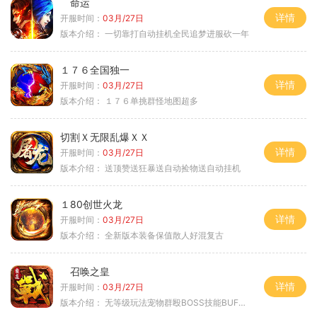
命运
详情
开服时间：
03月/27日
版本介绍：
一切靠打自动挂机全民追梦进服砍一年
１７６全国独一
详情
开服时间：
03月/27日
版本介绍：
１７６单挑群怪地图超多
切割Ｘ无限乱爆ＸＸ
详情
开服时间：
03月/27日
版本介绍：
送顶赞送狂暴送自动捡物送自动挂机
１80创世火龙
详情
开服时间：
03月/27日
版本介绍：
全新版本装备保值散人好混复古
召唤之皇
详情
开服时间：
03月/27日
版本介绍：
无等级玩法宠物群殴BOSS技能BUFF铭文B