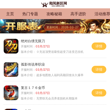
主页
热门专题
攻略秘籍
高手进阶
活动推
更新时间：2026-03-27
绝对白缥无限刀
详情
开服时间：
03月/27日
版本介绍：
０充送顶赞送吸怪超变刀送变态挂机
孤影传说单职业
详情
开服时间：
03月/27日
版本介绍：
超多地图散人福利高额回馈永久爆率
复古１７６金币
详情
开服时间：
03月/27日
版本介绍：
无赞助无会员养老脱机长期版本