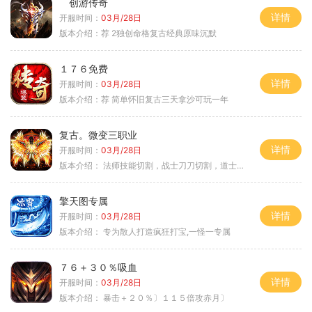
创游传奇
详情
开服时间：
03月/28日
版本介绍：
荐 2独创命格复古经典原味沉默
１７６免费
详情
开服时间：
03月/28日
版本介绍：
荐 简单怀旧复古三天拿沙可玩一年
复古。微变三职业
详情
开服时间：
03月/28日
版本介绍：
法师技能切割，战士刀刀切割，道士宠物秒怪
擎天图专属
详情
开服时间：
03月/28日
版本介绍：
专为散人打造疯狂打宝,一怪一专属
７６＋３０％吸血
详情
开服时间：
03月/28日
版本介绍：
暴击＋２０％〕１１５倍攻赤月〕