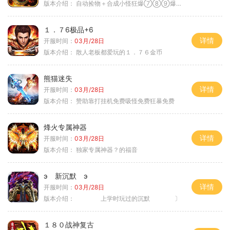
版本介绍：
自动捡物＋合成小怪狂爆⑦⑧⑨爆率+９
１．７6极品+6
详情
开服时间：
03月/28日
版本介绍：
散人老板都爱玩的１．７６金币
熊猫迷失
详情
开服时间：
03月/28日
版本介绍：
赞助靠打挂机免费吸怪免费狂暴免费
烽火专属神器
详情
开服时间：
03月/28日
版本介绍：
独家专属神器？的福音
э 新沉默 э
详情
开服时间：
03月/28日
版本介绍：
上学时玩过的沉默 〕
１８０战神复古