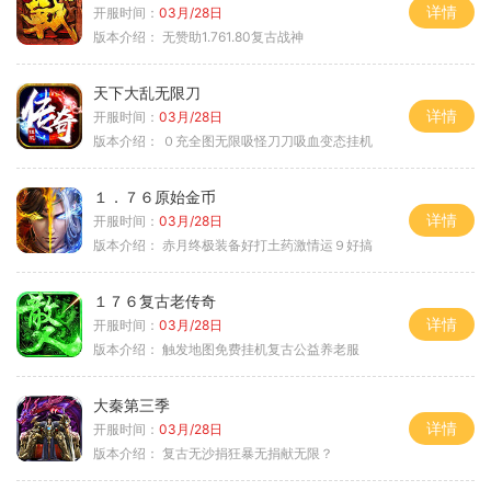
详情
开服时间：
03月/28日
版本介绍：
无赞助1.761.80复古战神
天下大乱无限刀
详情
开服时间：
03月/28日
版本介绍：
０充全图无限吸怪刀刀吸血变态挂机
１．７６原始金币
详情
开服时间：
03月/28日
版本介绍：
赤月终极装备好打土药激情运９好搞
１７６复古老传奇
详情
开服时间：
03月/28日
版本介绍：
触发地图免费挂机复古公益养老服
大秦第三季
详情
开服时间：
03月/28日
版本介绍：
复古无沙捐狂暴无捐献无限？