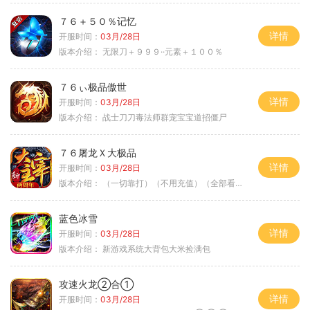
７６＋５０％记忆
详情
开服时间：
03月/28日
版本介绍：
无限刀＋９９９··元素＋１００％
７６ぃ极品傲世
详情
开服时间：
03月/28日
版本介绍：
战士刀刀毒法师群宠宝宝道招僵尸
７６屠龙Ｘ大极品
详情
开服时间：
03月/28日
版本介绍：
（一切靠打）（不用充值）（全部看脸）
蓝色冰雪
详情
开服时间：
03月/28日
版本介绍：
新游戏系统大背包大米捡满包
攻速火龙②合①
详情
开服时间：
03月/28日