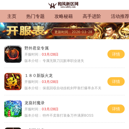
主页
热门专题
攻略秘籍
高手进阶
活动推
更新时间：2026-03-28
野外君皇专属
详情
开服时间：
03月/28日
版本介绍：
专属无限刀沉默单职业迷失
１８０新版火龙
详情
开服时间：
03月/28日
版本介绍：
保底回収自动挂机剑甲靠打爆率永不关
龙葵封魔录
详情
开服时间：
03月/28日
版本介绍：
特件不卖靠打装备万件满屏BOSS