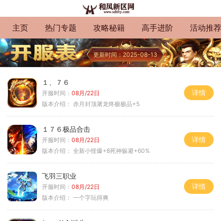
主页
热门专题
攻略秘籍
高手进阶
活动推
更新时间：2025-08-13
１、７６
详情
开服时间：
08月/22日
版本介绍：
赤月封顶屠龙终极极品+5
１７６极品合击
详情
开服时间：
08月/22日
版本介绍：
全新小怪爆+8死神躲避+60%
飞羽三职业
详情
开服时间：
08月/22日
版本介绍：
一个字玩得爽