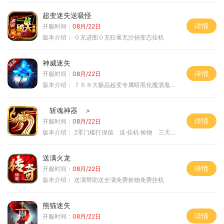
超变迷失送吸怪
详情
开服时间：
08月/22日
版本介绍：
０充进图０充狂暴无沙捐变态挂机
神威迷失
详情
开服时间：
08月/22日
版本介绍：
７６８大极品超变专属暗黑化魔酒鬼微变合击火
斩魂神器 ＞
详情
开服时间：
08月/22日
版本介绍：
2零门槛打保值 送·挂机·捡物 三天合区
送满火龙
详情
开服时间：
08月/22日
版本介绍：
送满赞助送全满免费捡物免费挂机
熊猫迷失
详情
开服时间：
08月/22日