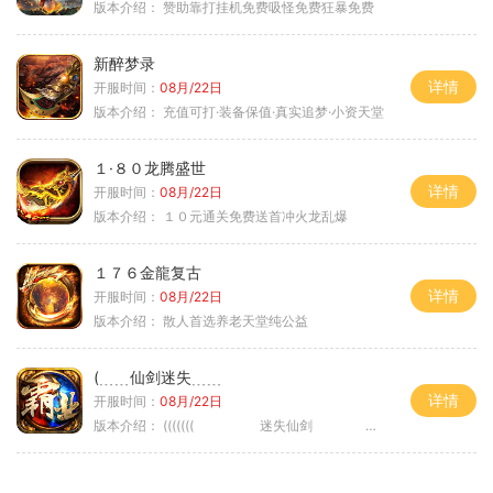
版本介绍：
赞助靠打挂机免费吸怪免费狂暴免费
新醉梦录
详情
开服时间：
08月/22日
版本介绍：
充值可打·装备保值·真实追梦·小资天堂
１·８０龙腾盛世
详情
开服时间：
08月/22日
版本介绍：
１０元通关免费送首冲火龙乱爆
１７６金龍复古
详情
开服时间：
08月/22日
版本介绍：
散人首选养老天堂纯公益
(﹍﹍仙剑迷失﹍﹍
详情
开服时间：
08月/22日
版本介绍：
((((((( 迷失仙剑 )))))