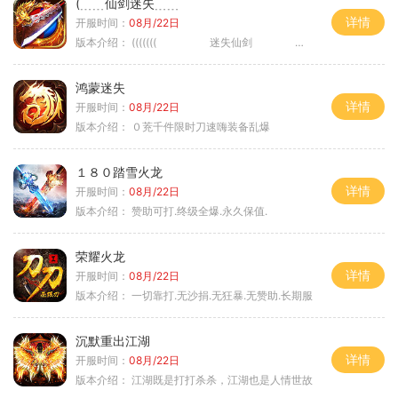
(﹍﹍仙剑迷失﹍﹍
详情
开服时间：
08月/22日
版本介绍：
((((((( 迷失仙剑 )))))
鸿蒙迷失
详情
开服时间：
08月/22日
版本介绍：
０茺千件限时刀速嗨装备乱爆
１８０踏雪火龙
详情
开服时间：
08月/22日
版本介绍：
赞助可打.终级全爆.永久保值.
荣耀火龙
详情
开服时间：
08月/22日
版本介绍：
一切靠打.无沙捐.无狂暴.无赞助.长期服
沉默重出江湖
详情
开服时间：
08月/22日
版本介绍：
江湖既是打打杀杀，江湖也是人情世故